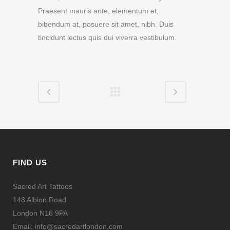
Praesent mauris ante, elementum et,
bibendum at, posuere sit amet, nibh. Duis
tincidunt lectus quis dui viverra vestibulum.
FIND US
Sacred Art Tattoos
148 Albion Road
London N16 9PA
Email: info@sacredartlondon.com