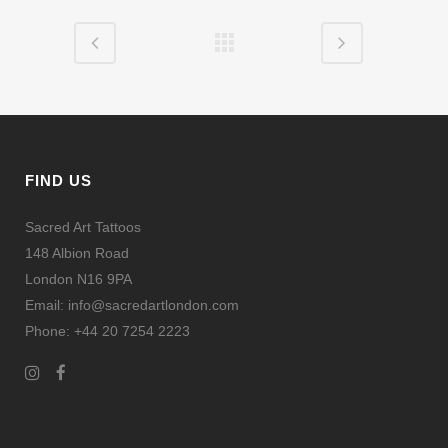
FIND US
Sacred Art Tattoos
148 Albion Road
London N16 9PA
Email: info@sacredartlondon.com
Phone: +44 20 7254 2223